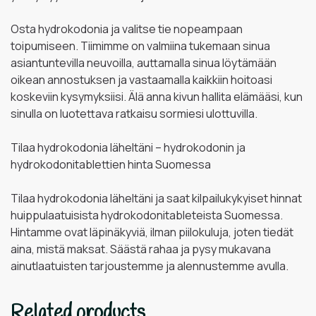
Osta hydrokodonia ja valitse tie nopeampaan
toipumiseen. Tiimimme on valmiina tukemaan sinua
asiantuntevilla neuvoilla, auttamalla sinua löytämään
oikean annostuksen ja vastaamalla kaikkiin hoitoasi
koskeviin kysymyksiisi. Älä anna kivun hallita elämääsi, kun
sinulla on luotettava ratkaisu sormiesi ulottuvilla.
Tilaa hydrokodonia läheltäni – hydrokodonin ja
hydrokodonitablettien hinta Suomessa
Tilaa hydrokodonia läheltäni ja saat kilpailukykyiset hinnat
huippulaatuisista hydrokodonitableteista Suomessa.
Hintamme ovat läpinäkyviä, ilman piilokuluja, joten tiedät
aina, mistä maksat. Säästä rahaa ja pysy mukavana
ainutlaatuisten tarjoustemme ja alennustemme avulla.
Related products