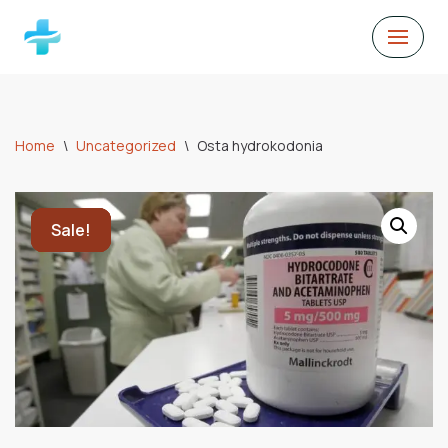
Skip
to
content
Home
\
Uncategorized
\
Osta hydrokodonia
Sale!
Sale!
Sale!
Sale!
Sale!