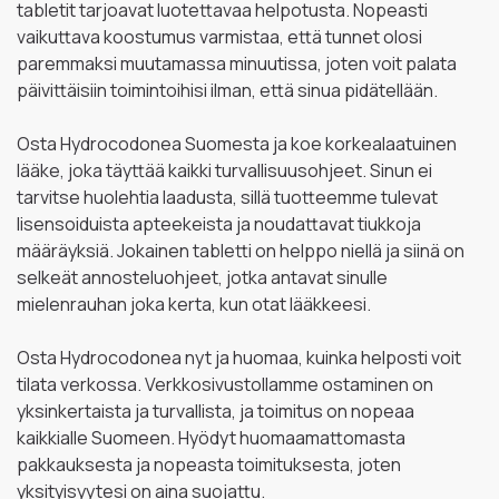
tabletit tarjoavat luotettavaa helpotusta. Nopeasti
vaikuttava koostumus varmistaa, että tunnet olosi
paremmaksi muutamassa minuutissa, joten voit palata
päivittäisiin toimintoihisi ilman, että sinua pidätellään.
Osta Hydrocodonea Suomesta ja koe korkealaatuinen
lääke, joka täyttää kaikki turvallisuusohjeet. Sinun ei
tarvitse huolehtia laadusta, sillä tuotteemme tulevat
lisensoiduista apteekeista ja noudattavat tiukkoja
määräyksiä. Jokainen tabletti on helppo niellä ja siinä on
selkeät annosteluohjeet, jotka antavat sinulle
mielenrauhan joka kerta, kun otat lääkkeesi.
Osta Hydrocodonea nyt ja huomaa, kuinka helposti voit
tilata verkossa. Verkkosivustollamme ostaminen on
yksinkertaista ja turvallista, ja toimitus on nopeaa
kaikkialle Suomeen. Hyödyt huomaamattomasta
pakkauksesta ja nopeasta toimituksesta, joten
yksityisyytesi on aina suojattu.