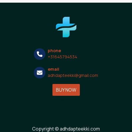
phone
+31645794534
email
adhdapteekki@gmail.com
BUY NOW
About
Blog
Cart
Cart
Checkout
Checkout
Contact us
Home
My account
My account
Privacy Policy
Purchase summary
Sample Page
Shop
Shop
Copyright © adhdapteekki.com