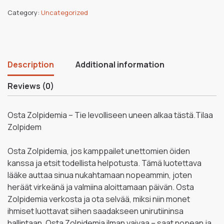
Category:
Uncategorized
Description
Additional information
Reviews (0)
Osta Zolpidemia – Tie levolliseen uneen alkaa tästä.Tilaa
Zolpidem
Osta Zolpidemia, jos kamppailet unettomien öiden
kanssa ja etsit todellista helpotusta. Tämä luotettava
lääke auttaa sinua nukahtamaan nopeammin, joten
heräät virkeänä ja valmiina aloittamaan päivän. Osta
Zolpidemia verkosta ja ota selvää, miksi niin monet
ihmiset luottavat siihen saadakseen unirutiininsa
hallintaan. Osta Zolpidemia ilman vaivaa – saat nopean ja