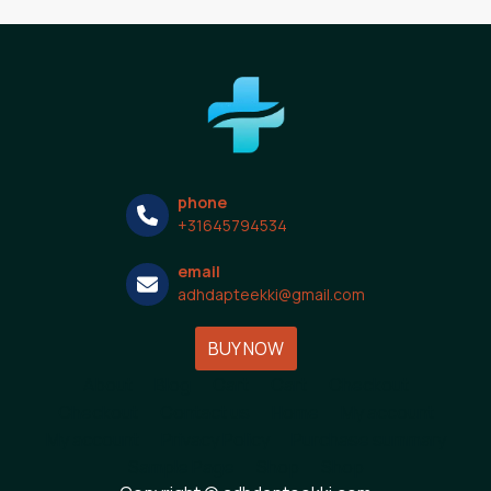
phone
+31645794534
email
adhdapteekki@gmail.com
BUY NOW
About
Blog
Cart
Cart
Checkout
Checkout
Contact us
Home
My account
My account
Privacy Policy
Purchase summary
Sample Page
Shop
Shop