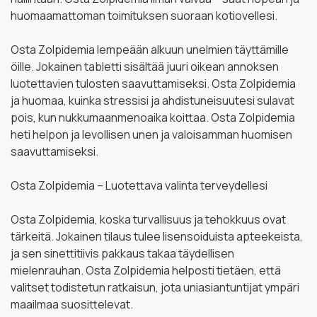
huomaamattoman toimituksen suoraan kotiovellesi.
Osta Zolpidemia lempeään alkuun unelmien täyttämille
öille. Jokainen tabletti sisältää juuri oikean annoksen
luotettavien tulosten saavuttamiseksi. Osta Zolpidemia
ja huomaa, kuinka stressisi ja ahdistuneisuutesi sulavat
pois, kun nukkumaanmenoaika koittaa. Osta Zolpidemia
heti helpon ja levollisen unen ja valoisamman huomisen
saavuttamiseksi.
Osta Zolpidemia – Luotettava valinta terveydellesi
Osta Zolpidemia, koska turvallisuus ja tehokkuus ovat
tärkeitä. Jokainen tilaus tulee lisensoiduista apteekeista,
ja sen sinettitiivis pakkaus takaa täydellisen
mielenrauhan. Osta Zolpidemia helposti tietäen, että
valitset todistetun ratkaisun, jota uniasiantuntijat ympäri
maailmaa suosittelevat.