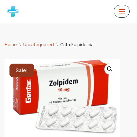
Skip
to
content
Home
\
Uncategorized
\
Osta Zolpidemia
Sale!
Sale!
Sale!
Sale!