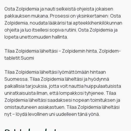
Osta Zolpidemia ja nauti selkeistä ohjeista jokaisen
pakkauksen mukana. Prosessi on yksinkertainen: Osta
Zolpidemia, noudata lääkärisi tai apteekkihenkilökunnan
ohjeita ja luo itsellesi sopiva rutiini. Osta Zolpidemia ja
lopeta unettomuuden hallinta.
Tilaa Zolpidemia läheltäsi – Zolpidemin hinta, Zolpidem-
tabletit Suomi
Tilaa Zolpidemia läheltäsi lyömättömään hintaan
Suomessa. Tilaa Zolpidemia läheltäsi ja hyödynnä
paikallisia tarjouksia, jotta voit nauttia huippulaatuisista
uniratkaisuista ilman, että lompakkosi tyhjenee. Tilaa
Zolpidemia läheltäsi saadaksesi nopean toimituksen ja
omistautuneen asiakastuen. Tilaa Zolpidemia läheltäsi
nyt – löydä levollinen uni uudelleen tänä yönä.