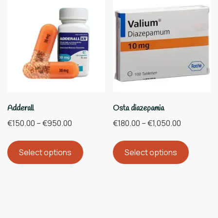
Adderall
Osta diazepamia
€
150.00
–
€
950.00
€
180.00
–
€
1,050.00
Select options
Select options