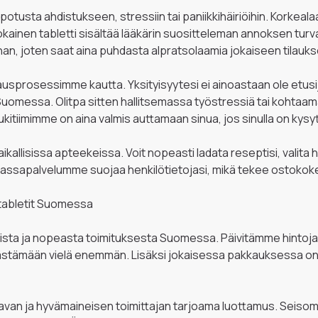
potusta ahdistukseen, stressiin tai paniikkihäiriöihin. Korkeal
 jokainen tabletti sisältää lääkärin suositteleman annoksen tu
n, joten saat aina puhdasta alpratsolaamia jokaiseen tilauk
ilausprosessimme kautta. Yksityisyytesi ei ainoastaan ​​ole et
messa. Olitpa sitten hallitsemassa työstressiä tai kohtaamas
itiimimme on aina valmis auttamaan sinua, jos sinulla on kysyt
kallisissa apteekeissa. Voit nopeasti ladata reseptisi, valita
n kassapalvelumme suojaa henkilötietojasi, mikä tekee ostok
x-tabletit Suomessa
innoista ja nopeasta toimituksesta Suomessa. Päivitämme hinto
äästämään vielä enemmän. Lisäksi jokaisessa pakkauksessa on s
tettavan ja hyvämaineisen toimittajan tarjoama luottamus. Se