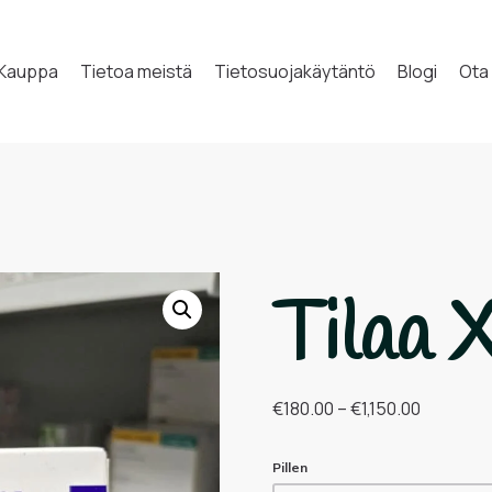
Kauppa
Tietoa meistä
Tietosuojakäytäntö
Blogi
Ota
Tilaa 
€
180.00
–
€
1,150.00
Pillen