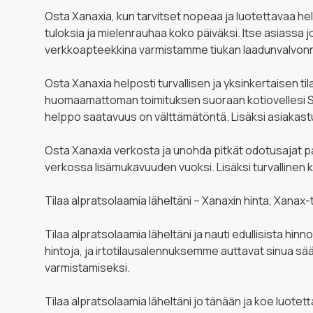
Osta Xanaxia, kun tarvitset nopeaa ja luotettavaa hel
tuloksia ja mielenrauhaa koko päiväksi. Itse asiassa
verkkoapteekkina varmistamme tiukan laadunvalvonna
Osta Xanaxia helposti turvallisen ja yksinkertaisen t
huomaamattoman toimituksen suoraan kotiovellesi Suo
helppo saatavuus on välttämätöntä. Lisäksi asiakastuk
Osta Xanaxia verkosta ja unohda pitkät odotusajat pai
verkossa lisämukavuuden vuoksi. Lisäksi turvalline
Tilaa alpratsolaamia läheltäni – Xanaxin hinta, Xana
Tilaa alpratsolaamia läheltäni ja nauti edullisista h
hintoja, ja irtotilausalennuksemme auttavat sinua s
varmistamiseksi.
Tilaa alpratsolaamia läheltäni jo tänään ja koe luo