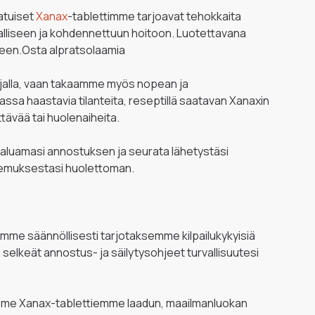
aatuiset
Xanax
-tablettimme tarjoavat tehokkaita
rvalliseen ja kohdennettuun hoitoon. Luotettavana
seen.Osta alpratsolaamia
usijalla, vaan takaamme myös nopean ja
sa haastavia tilanteita, reseptillä saatavan Xanaxin
tävää tai huolenaiheita.
 haluamasi annostuksen ja seurata lähetystäsi
okemuksestasi huolettoman.
jamme säännöllisesti tarjotaksemme kilpailukykyisiä
elkeät annostus- ja säilytysohjeet turvallisuutesi
isomme Xanax-tablettiemme laadun, maailmanluokan