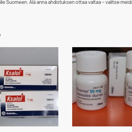
lle Suomeen. Älä anna ahdistuksen ottaa valtaa – valitse meid
s