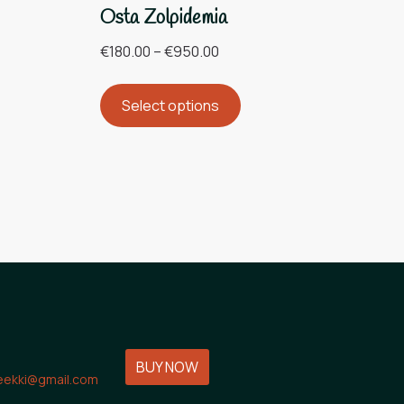
Osta Zolpidemia
€
180.00
–
€
950.00
Select options
BUY NOW
ekki@gmail.com