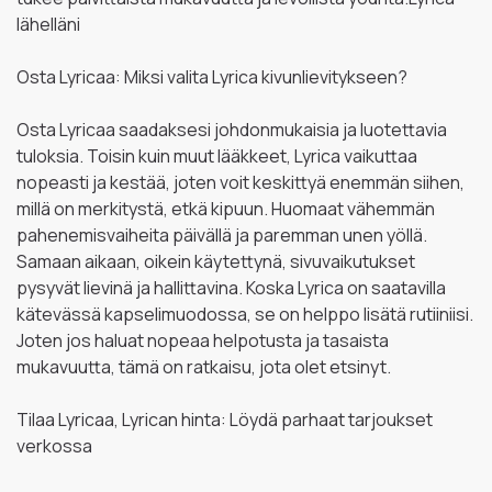
lähelläni
Osta Lyricaa: Miksi valita Lyrica kivunlievitykseen?
Osta Lyricaa saadaksesi johdonmukaisia ​​ja luotettavia
tuloksia. Toisin kuin muut lääkkeet, Lyrica vaikuttaa
nopeasti ja kestää, joten voit keskittyä enemmän siihen,
millä on merkitystä, etkä kipuun. Huomaat vähemmän
pahenemisvaiheita päivällä ja paremman unen yöllä.
Samaan aikaan, oikein käytettynä, sivuvaikutukset
pysyvät lievinä ja hallittavina. Koska Lyrica on saatavilla
kätevässä kapselimuodossa, se on helppo lisätä rutiiniisi.
Joten jos haluat nopeaa helpotusta ja tasaista
mukavuutta, tämä on ratkaisu, jota olet etsinyt.
Tilaa Lyricaa, Lyrican hinta: Löydä parhaat tarjoukset
verkossa