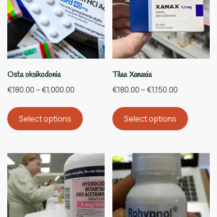
Osta oksikodonia
Tilaa Xanaxia
€
180.00
–
€
1,000.00
€
180.00
–
€
1,150.00
Select options
Select options