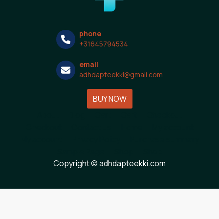
phone
+31645794534
email
adhdapteekki@gmail.com
BUY NOW
About
Blog
Cart
Cart
Checkout
Checkout
Contact us
Home
My account
My account
Privacy Policy
Purchase summary
Sample Page
Shop
Shop
Copyright © adhdapteekki.com