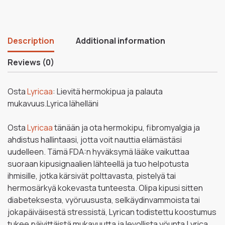
Description
Additional information
Reviews (0)
Osta
Lyricaa
: Lievitä hermokipua ja palauta
mukavuus.Lyrica lähelläni
Osta
Lyricaa
tänään ja ota hermokipu, fibromyalgia ja
ahdistus hallintaasi, jotta voit nauttia elämästäsi
uudelleen. Tämä FDA:n hyväksymä lääke vaikuttaa
suoraan kipusignaalien lähteellä ja tuo helpotusta
ihmisille, jotka kärsivät polttavasta, pistelyä tai
hermosärkyä kokevasta tunteesta. Olipa kipusi sitten
diabeteksesta, vyöruususta, selkäydinvammoista tai
jokapäiväisestä stressistä, Lyrican todistettu koostumus
tukee päivittäistä mukavuutta ja levollista yöunta.Lyrica